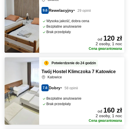
Rewelacyjny
9.6
29 opinii
Wysoka jakość, dobra cena
Bezpłatne anulowanie
Brak przedpłaty
120 zł
od
2 osoby, 1 noc
Cena gwarantowana
Potwierdzenie do 24 godzin
Twój Hostel Klimczoka 7 Katowice
Katowice
Dobry
7.6
58 opinii
Bezpłatne anulowanie
Brak przedpłaty
160 zł
od
2 osoby, 1 noc
Cena gwarantowana