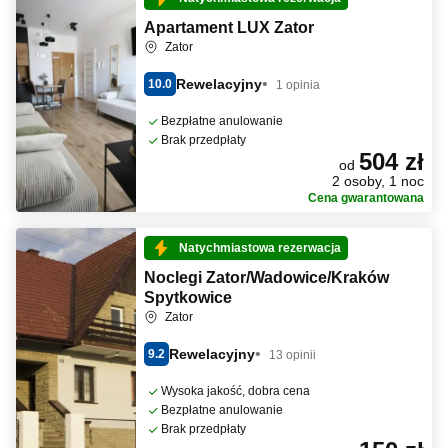
Apartament LUX Zator
Zator
Rewelacyjny
10.0
1 opinia
Bezpłatne anulowanie
Brak przedpłaty
504 zł
od
2 osoby, 1 noc
Cena gwarantowana
Natychmiastowa rezerwacja
Noclegi Zator/Wadowice/Kraków
Spytkowice
Zator
Rewelacyjny
9.2
13 opinii
Wysoka jakość, dobra cena
Bezpłatne anulowanie
Brak przedpłaty