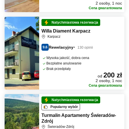
2 osoby, 1 noc
Cena gwarantowana
Natychmiastowa rezerwacja
Willa Diament Karpacz
Karpacz
Rewelacyjny
9.6
130 opinii
Wysoka jakość, dobra cena
Bezpłatne anulowanie
Brak przedpłaty
200 zł
od
2 osoby, 1 noc
Cena gwarantowana
Natychmiastowa rezerwacja
Popularny wybór
Turmalin Apartamenty Świeradów-
Zdrój
Świeradów-Zdrój