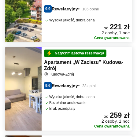
Rewelacyjny
9.9
106 opinii
Wysoka jakość, dobra cena
221 zł
od
2 osoby, 1 noc
Cena gwarantowana
Natychmiastowa rezerwacja
Apartament ,,W Zaciszu'' Kudowa-
Zdrój
Kudowa-Zdrój
Rewelacyjny
9.6
28 opinii
Wysoka jakość, dobra cena
Bezpłatne anulowanie
Brak przedpłaty
259 zł
od
2 osoby, 1 noc
Cena gwarantowana