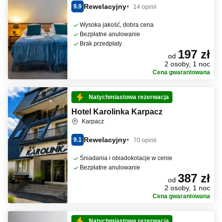
Rewelacyjny
9.9
14 opinii
Wysoka jakość, dobra cena
Bezpłatne anulowanie
Brak przedpłaty
197 zł
od
2 osoby, 1 noc
Cena gwarantowana
Natychmiastowa rezerwacja
Hotel Karolinka Karpacz
Karpacz
Rewelacyjny
9.1
70 opinii
Śniadania i obiadokolacje w cenie
Bezpłatne anulowanie
387 zł
od
2 osoby, 1 noc
Cena gwarantowana
Natychmiastowa rezerwacja