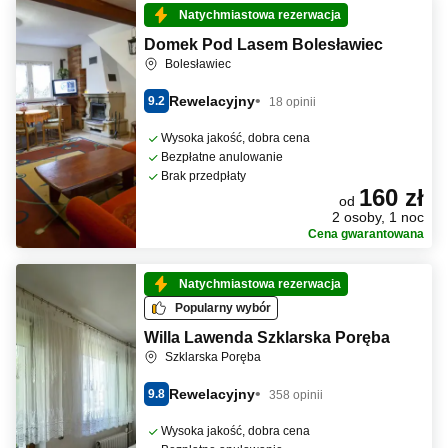
Natychmiastowa rezerwacja
Domek Pod Lasem Bolesławiec
Bolesławiec
Rewelacyjny
9.2
18 opinii
Wysoka jakość, dobra cena
Bezpłatne anulowanie
Brak przedpłaty
160 zł
od
2 osoby, 1 noc
Cena gwarantowana
Natychmiastowa rezerwacja
Popularny wybór
Willa Lawenda Szklarska Poręba
Szklarska Poręba
Rewelacyjny
9.8
358 opinii
Wysoka jakość, dobra cena