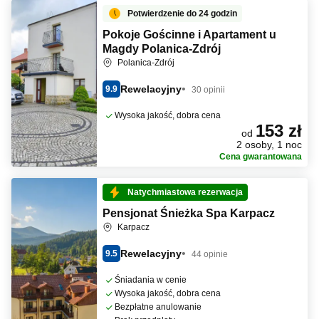
Potwierdzenie do 24 godzin
Pokoje Gościnne i Apartament u
Magdy Polanica-Zdrój
Polanica-Zdrój
Rewelacyjny
9.9
30 opinii
Wysoka jakość, dobra cena
153 zł
od
2 osoby, 1 noc
Cena gwarantowana
Natychmiastowa rezerwacja
Pensjonat Śnieżka Spa Karpacz
Karpacz
Rewelacyjny
9.5
44 opinie
Śniadania w cenie
Wysoka jakość, dobra cena
Bezpłatne anulowanie