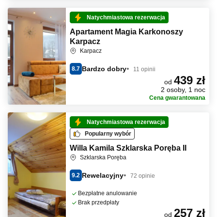
Natychmiastowa rezerwacja
Apartament Magia Karkonoszy
Karpacz
Karpacz
Bardzo dobry
8.7
11 opinii
439 zł
od
2 osoby, 1 noc
Cena gwarantowana
Natychmiastowa rezerwacja
Popularny wybór
Willa Kamila Szklarska Poręba II
Szklarska Poręba
Rewelacyjny
9.2
72 opinie
Bezpłatne anulowanie
Brak przedpłaty
257 zł
od