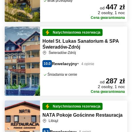
Brak przedpłaty
447 zł
od
2 osoby, 1 noc
Cena gwarantowana
Natychmiastowa rezerwacja
Hotel St. Lukas Sanatorium & SPA
Świeradów-Zdrój
Świeradów-Zdrój
Rewelacyjny
10.0
4 opinie
Śniadania w cenie
287 zł
od
2 osoby, 1 noc
Cena gwarantowana
Natychmiastowa rezerwacja
NATA Pokoje Gościnne Restauracja
Libiąż
Rewelacyjny
9.3
5 opinii