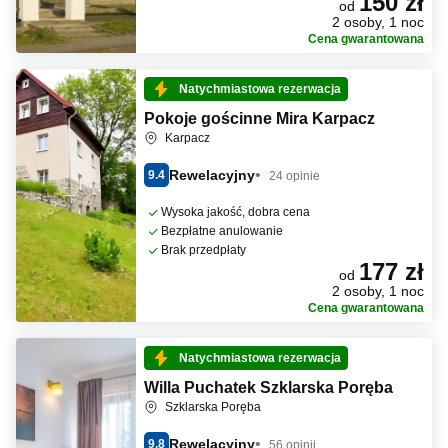
150 zł
od
2 osoby, 1 noc
Cena gwarantowana
Natychmiastowa rezerwacja
Pokoje gościnne Mira Karpacz
Karpacz
Rewelacyjny
9.4
24 opinie
Wysoka jakość, dobra cena
Bezpłatne anulowanie
Brak przedpłaty
177 zł
od
2 osoby, 1 noc
Cena gwarantowana
Natychmiastowa rezerwacja
Willa Puchatek Szklarska Poręba
Szklarska Poręba
Rewelacyjny
9.8
56 opinii