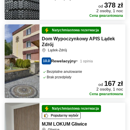
378 zł
od
2 osoby, 1 noc
Cena gwarantowana
Natychmiastowa rezerwacja
Dom Wypoczynkowy APIS Lądek
Zdrój
Lądek-Zdrój
Rewelacyjny
10.0
1 opinia
Bezpłatne anulowanie
Brak przedpłaty
167 zł
od
2 osoby, 1 noc
Cena gwarantowana
Natychmiastowa rezerwacja
Popularny wybór
MJM LOKUM Gliwice
Gliwice